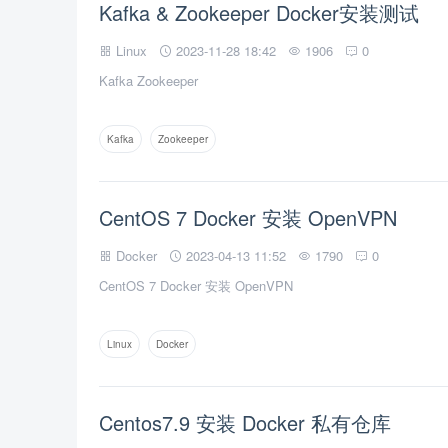
Kafka & Zookeeper Docker安装测试
Linux
2023-11-28 18:42
1906
0
Kafka Zookeeper
Kafka
Zookeeper
CentOS 7 Docker 安装 OpenVPN
Docker
2023-04-13 11:52
1790
0
CentOS 7 Docker 安装 OpenVPN
Linux
Docker
Centos7.9 安装 Docker 私有仓库