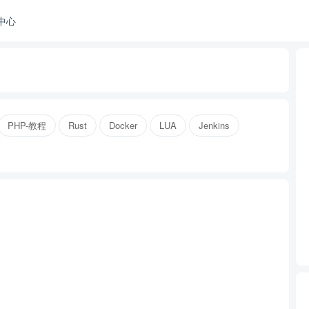
中心
PHP-教程
Rust
Docker
LUA
Jenkins