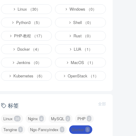
Linux （30）
Windows （0）
Python3 （5）
Shell （0）
PHP-教程 （17）
Rust （0）
Docker （4）
LUA （1）
Jenkins （0）
MacOS （1）
Kubernetes （6）
OpenStack （1）
全部
标签
Linux
35
Nginx
4
MySQL
2
PHP
2
Tengine
1
Ngx-Fancyindex
1
Docker
5