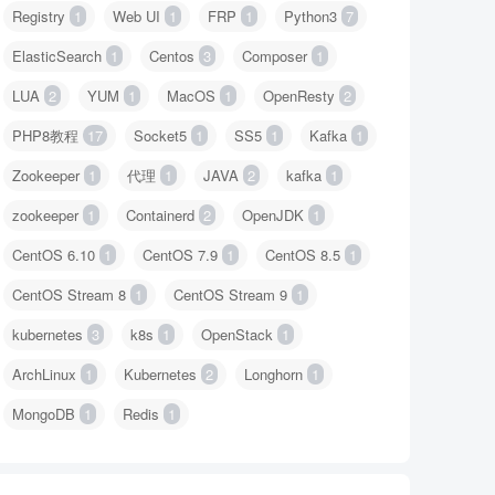
Registry
1
Web UI
1
FRP
1
Python3
7
ElasticSearch
1
Centos
3
Composer
1
LUA
2
YUM
1
MacOS
1
OpenResty
2
PHP8教程
17
Socket5
1
SS5
1
Kafka
1
Zookeeper
1
代理
1
JAVA
2
kafka
1
zookeeper
1
Containerd
2
OpenJDK
1
CentOS 6.10
1
CentOS 7.9
1
CentOS 8.5
1
CentOS Stream 8
1
CentOS Stream 9
1
kubernetes
3
k8s
1
OpenStack
1
ArchLinux
1
Kubernetes
2
Longhorn
1
MongoDB
1
Redis
1