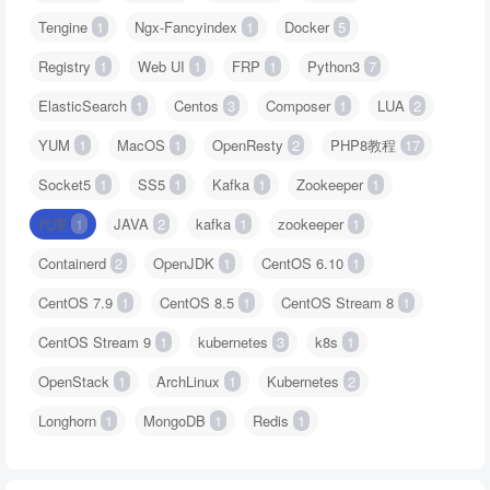
Tengine
1
Ngx-Fancyindex
1
Docker
5
Registry
1
Web UI
1
FRP
1
Python3
7
ElasticSearch
1
Centos
3
Composer
1
LUA
2
YUM
1
MacOS
1
OpenResty
2
PHP8教程
17
Socket5
1
SS5
1
Kafka
1
Zookeeper
1
代理
1
JAVA
2
kafka
1
zookeeper
1
Containerd
2
OpenJDK
1
CentOS 6.10
1
CentOS 7.9
1
CentOS 8.5
1
CentOS Stream 8
1
CentOS Stream 9
1
kubernetes
3
k8s
1
OpenStack
1
ArchLinux
1
Kubernetes
2
Longhorn
1
MongoDB
1
Redis
1