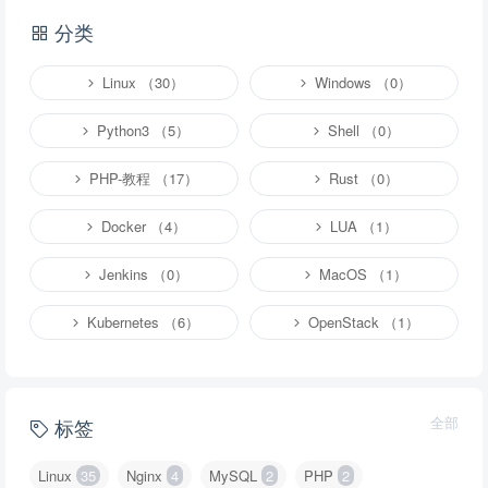
分类
Linux （30）
Windows （0）
Python3 （5）
Shell （0）
PHP-教程 （17）
Rust （0）
Docker （4）
LUA （1）
Jenkins （0）
MacOS （1）
Kubernetes （6）
OpenStack （1）
全部
标签
Linux
35
Nginx
4
MySQL
2
PHP
2