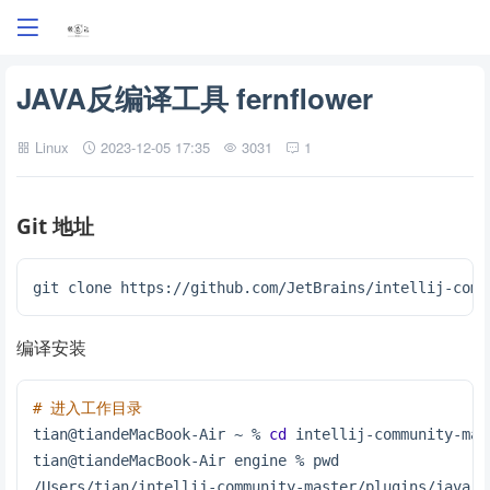
JAVA反编译工具 fernflower
Linux
2023-12-05 17:35
3031
1
Git 地址
git clone https://github.com/JetBrains/intellij-comm
编译安装
# 进入工作目录
tian@tiandeMacBook-Air ~ % 
cd
 intellij-community-mas
tian@tiandeMacBook-Air engine % pwd
/Users/tian/intellij-community-master/plugins/java-d