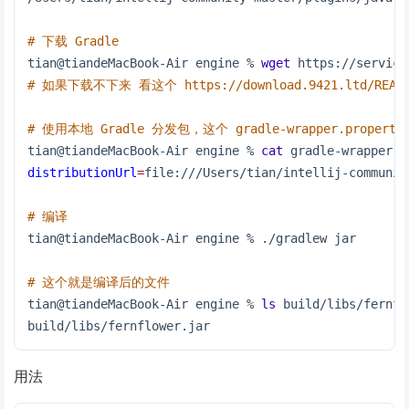
# 下载 Gradle
tian@tiandeMacBook-Air engine % 
wget
 https://service
# 如果下载不下来 看这个 https://download.9421.ltd/READ
# 使用本地 Gradle 分发包，这个 gradle-wrapper.proper
tian@tiandeMacBook-Air engine % 
cat
 gradle-wrapper.p
distributionUrl
=
file:///Users/tian/intellij-communit
# 编译
tian@tiandeMacBook-Air engine % ./gradlew jar
# 这个就是编译后的文件
tian@tiandeMacBook-Air engine % 
ls
 build/libs/fernfl
build/libs/fernflower.jar
用法