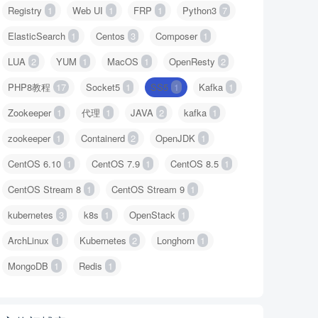
Registry
1
Web UI
1
FRP
1
Python3
7
ElasticSearch
1
Centos
3
Composer
1
LUA
2
YUM
1
MacOS
1
OpenResty
2
PHP8教程
17
Socket5
1
SS5
1
Kafka
1
Zookeeper
1
代理
1
JAVA
2
kafka
1
zookeeper
1
Containerd
2
OpenJDK
1
CentOS 6.10
1
CentOS 7.9
1
CentOS 8.5
1
CentOS Stream 8
1
CentOS Stream 9
1
kubernetes
3
k8s
1
OpenStack
1
ArchLinux
1
Kubernetes
2
Longhorn
1
MongoDB
1
Redis
1