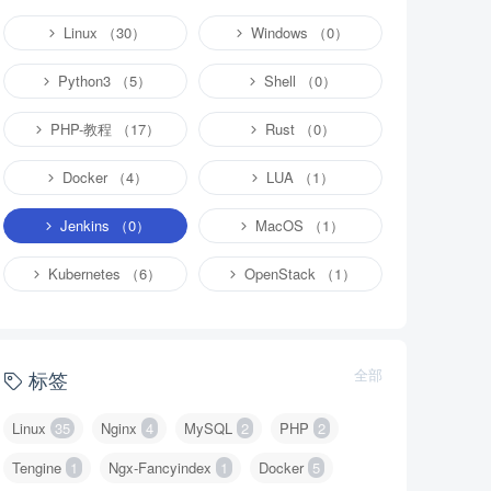
Linux （30）
Windows （0）
Python3 （5）
Shell （0）
PHP-教程 （17）
Rust （0）
Docker （4）
LUA （1）
Jenkins （0）
MacOS （1）
Kubernetes （6）
OpenStack （1）
全部
标签
Linux
35
Nginx
4
MySQL
2
PHP
2
Tengine
1
Ngx-Fancyindex
1
Docker
5